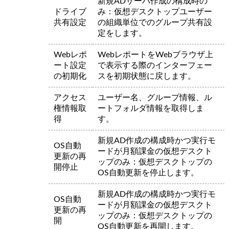
新規ADサーバ作成の構成時の
ドライブ
み：仮想デスクトップユーザー
共有設定
の組織単位でのグループ共有設
定をします。
Webレポ
WebレポートをWebブラウザ上
ート設定
で表示する際のインターフェー
の初期化
スを初期状態に戻します。
アクセス
ユーザー名、グループ情報、ル
権情報取
ートフォルダ情報を取得しま
得
す。
新規AD作成の構成時かつ実行モ
OS自動
ードが月額課金の仮想デスクト
更新の再
ップのみ：仮想デスクトップの
開停止
OS自動更新を停止します。
新規AD作成の構成時かつ実行モ
OS自動
ードが月額課金の仮想デスクト
更新の再
ップのみ：仮想デスクトップの
開
OS自動更新を再開します。