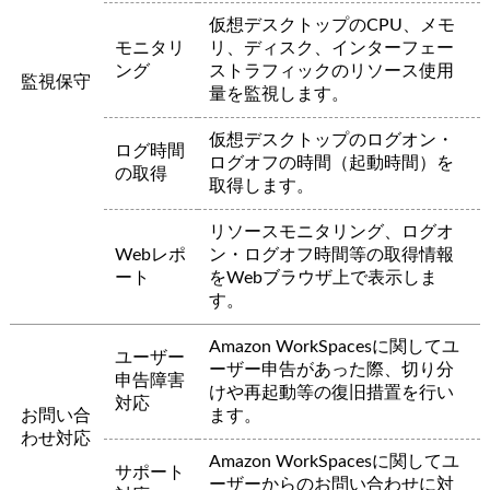
仮想デスクトップのCPU、メモ
モニタリ
リ、ディスク、インターフェー
ング
ストラフィックのリソース使用
監視保守
量を監視します。
仮想デスクトップのログオン・
ログ時間
ログオフの時間（起動時間）を
の取得
取得します。
リソースモニタリング、ログオ
Webレポ
ン・ログオフ時間等の取得情報
ート
をWebブラウザ上で表示しま
す。
Amazon WorkSpacesに関してユ
ユーザー
ーザー申告があった際、切り分
申告障害
けや再起動等の復旧措置を行い
対応
お問い合
ます。
わせ対応
Amazon WorkSpacesに関してユ
サポート
ーザーからのお問い合わせに対